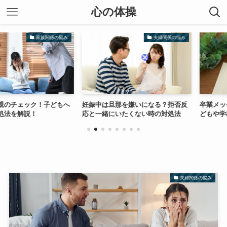
心の体操
家族関係の悩み
夫婦関係の悩み
ェック！子どもへ
妊娠中は旦那を嫌いになる？拒否反
卒業メッセージ
解説！
応と一緒にいたくない時の対処法
どもや学校で使
夫婦関係の悩み