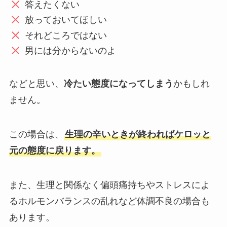
答えたくない
放っておいてほしい
それどころではない
男には分からないのよ
などと思い、
冷たい態度になってしまう
かもしれ
ません。
この場合は、
生理の辛いときが終わればケロッと
元の態度に戻ります。
また、生理と関係なく偏頭痛持ちやストレスによ
るホルモンバランスの乱れなど体調不良の場合も
あります。