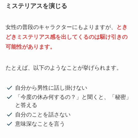
ミステリアスを演じる
女性の普段のキャラクターにもよりますが、
とき
どきミステリアス感を出してくるのは駆け引きの
可能性があります。
たとえば、以下のようなことが挙げられます。
自分から男性に話し掛けない
「今度の休み何するの？」と聞くと、「秘密」
と答える
自分のことを話さない
意味深なことを言う