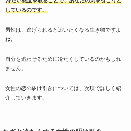
冷たい態度を取ることで、あなたの気を引こうと
しているのです。
男性は、逃げられると追いたくなる生き物ですよ
ね。
自分を追わせるために冷たくしているのかもしれ
ません。
女性の恋の駆け引きについては、次項で詳しく紹
介していきます。