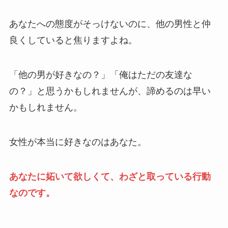
あなたへの態度がそっけないのに、他の男性と仲
良くしていると焦りますよね。
「他の男が好きなの？」「俺はただの友達な
の？」と思うかもしれませんが、諦めるのは早い
かもしれません。
女性が本当に好きなのはあなた。
あなたに妬いて欲しくて、わざと取っている行動
なのです。