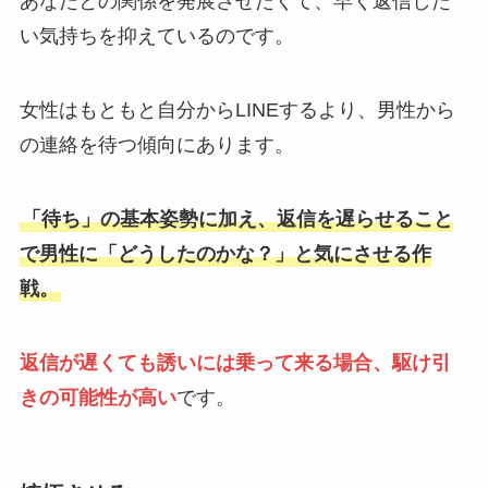
あなたとの関係を発展させたくて、早く返信した
い気持ちを抑えているのです。
女性はもともと自分からLINEするより、男性から
の連絡を待つ傾向にあります。
「待ち」の基本姿勢に加え、返信を遅らせること
で男性に「どうしたのかな？」と気にさせる作
戦。
返信が遅くても誘いには乗って来る場合、駆け引
きの可能性が高い
です。