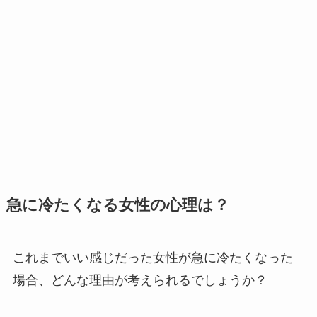
急に冷たくなる女性の心理は？
これまでいい感じだった女性が急に冷たくなった
場合、どんな理由が考えられるでしょうか？