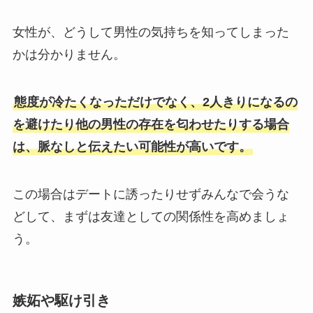
女性が、どうして男性の気持ちを知ってしまった
かは分かりません。
態度が冷たくなっただけでなく、2人きりになるの
を避けたり他の男性の存在を匂わせたりする場合
は、脈なしと伝えたい可能性が高いです。
この場合はデートに誘ったりせずみんなで会うな
どして、まずは友達としての関係性を高めましょ
う。
嫉妬や駆け引き