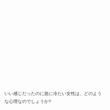
いい感じだったのに急に冷たい女性は、どのよう
な心理なのでしょうか?