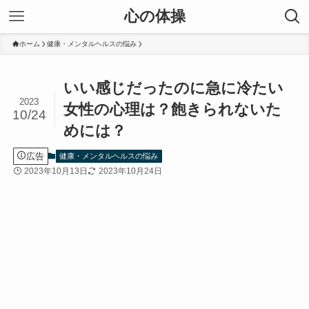
心の体操
ホーム
健康・メンタルヘルスの悩み
いい感じだったのに急に冷たい
2023
女性の心理は？飽きられないた
10/24
めには？
広告
健康・メンタルヘルスの悩み
2023年10月13日
2023年10月24日