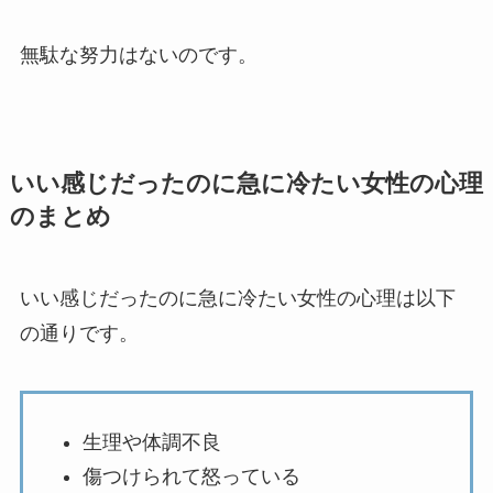
無駄な努力はないのです。
いい感じだったのに急に冷たい女性の心理
のまとめ
いい感じだったのに急に冷たい女性の心理は以下
の通りです。
生理や体調不良
傷つけられて怒っている